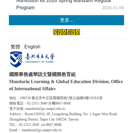
Admission for 2026 Spring Mandarin Regular
Program
2026-01-05
更多...
繁體
English
國際事務處華語文暨國際教育組
Mandarin Learning & Global Education Division, Office
of International Affairs
地址：100234 臺北市中正區愛國西路1號公誠樓6樓G616A室
聯絡電話：02-2311-3040 分機8667-8668
電子信箱: mandarin@go.utaipei.edu.tw
Address：Room G616A, 6F, Gongcheng Building, No. 1 Aiguo West Road,
Zhongzheng District, Taipei City 100234, Taiwan
TEL：02-2311-3040 ext.8667-8668
Email： mandarin@go.utaipei.edu.tw