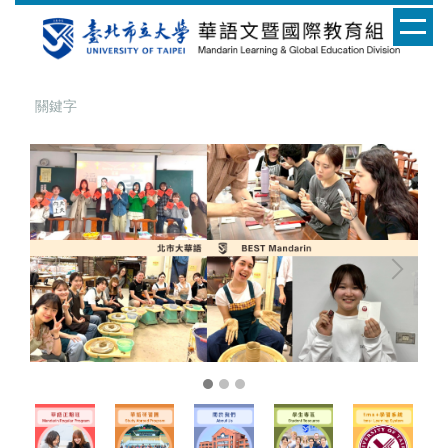
跳
到
主
要
內
容
區