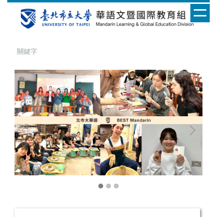
跳
到
主
要
內
容
區