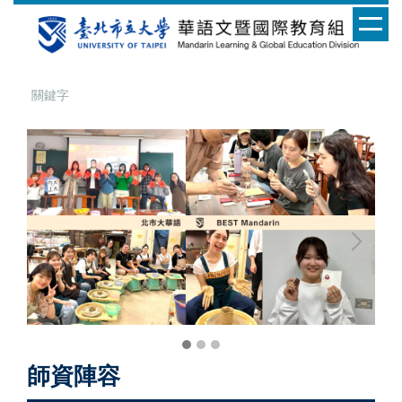
跳
到
主
要
內
容
區
師資陣容