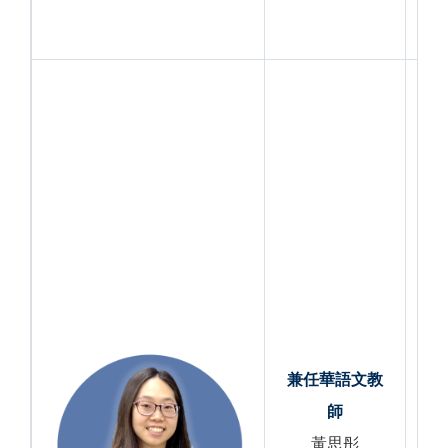
兼任
華語文教
師
黃思彤