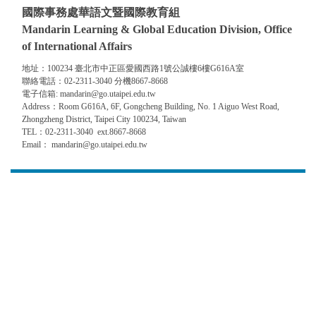
國際事務處華語文暨國際教育組
Mandarin Learning & Global Education Division, Office
of International Affairs
地址：100234 臺北市中正區愛國西路1號公誠樓6樓G616A室
聯絡電話：02-2311-3040 分機8667-8668
電子信箱: mandarin@go.utaipei.edu.tw
Address：Room G616A, 6F, Gongcheng Building, No. 1 Aiguo West Road,
Zhongzheng District, Taipei City 100234, Taiwan
TEL：02-2311-3040 ext.8667-8668
Email： mandarin@go.utaipei.edu.tw