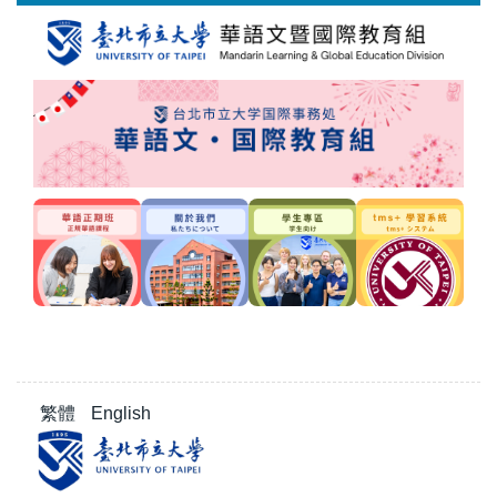
跳
到
主
要
內
容
區
繁體
English